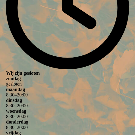
Wij zijn gesloten
zondag
gesloten
maandag
8
:
30
–
20
:
00
dinsdag
8
:
30
–
20
:
00
woensdag
8
:
30
–
20
:
00
donderdag
8
:
30
–
20
:
00
vrijdag