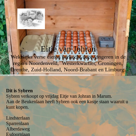
Eitje van Johran
Wekelijks verse eieren verkocht door jongeren in de
regio's Noordenveld, Westerkwartier, Groningen,
Drenthe, Zuid-Holland, Noord-Brabant en Limburg.
Dit is Sybren
Sybren verkoopt op vrijdag Eitje van Johran in Marum.
Aan de Beukenlaan heeft Sybren ook een kastje staan waaruit u
kunt kopen.
Lindsterlaan
Sparrenlaan
Alberdaweg
Esdoornlaan