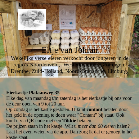
Eitje van Johran
Wekelijks verse eieren verkocht door jongeren in de
regio's Noordenveld, Westerkwartier, Groningen,
Drenthe, Zuid-Holland, Noord-Brabant en Limburg.
Eierkastje Plataanweg 35
Elke dag van maandag t/m zaterdag is het eierkastje bij ons voor
de deur open van 9 tot 20 uur.
Op zondag is het kastje gesloten. U kunt
contant
betalen door
het geld in de opening te doen waar "Contant" bij staat. Ook
kunt u via QR code met een
T
ikkie
betalen.
De prijzen staan in het kastje. Wilt u
meer dan 60 eieren
halen?
Laat het even weten via de app. Dan zorg ik dat er genoeg in het
kastje staat.